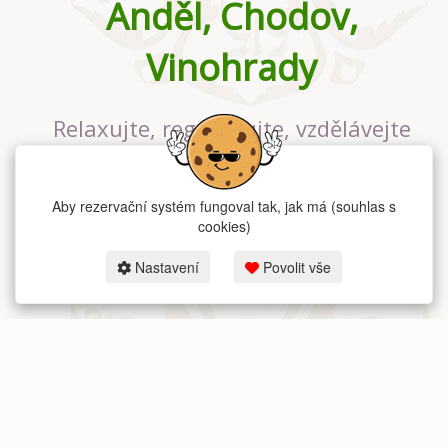
Anděl, Chodov,
Vinohrady
Relaxujte, regenerujte, vzdělávejte
se v největším jógovém studiu v
Praze
Aby rezervační systém fungoval tak, jak má (souhlas s
cookies)
Nastavení
Povolit vše
2026 dum-jogy.cz & fitness-rezervace.cz - Všechna práva vyhrazena.
Zásady ochrany osobních údajů
zde.
Rezervační systém
pro Dům jógy v Praze.
Moje cookies nastavení.