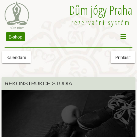
Dům jógy Praha
rezervační systém
E-shop
Kalendáře
Přihlásit
REKONSTRUKCE STUDIA