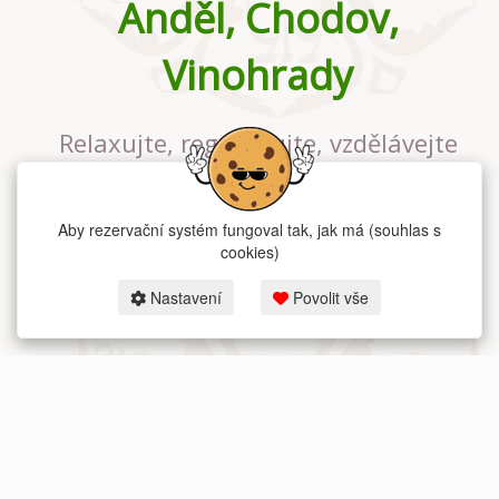
Anděl, Chodov,
Vinohrady
Relaxujte, regenerujte, vzdělávejte
se v největším jógovém studiu v
Praze
Aby rezervační systém fungoval tak, jak má (souhlas s
cookies)
Nastavení
Povolit vše
2026 dum-jogy.cz & fitness-rezervace.cz - Všechna práva vyhrazena.
Zásady ochrany osobních údajů
zde.
Rezervační systém
pro Dům jógy v Praze.
Moje cookies nastavení.