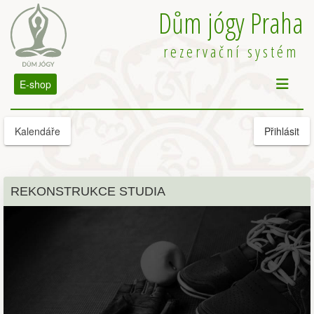
Dům jógy Praha
rezervační systém
E-shop
Kalendáře
Přihlásit
REKONSTRUKCE STUDIA