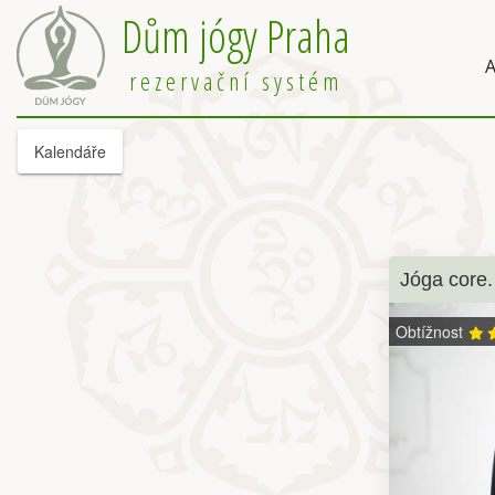
Dům jógy Praha
A
rezervační systém
Kalendáře
Jóga core.
Obtížnost