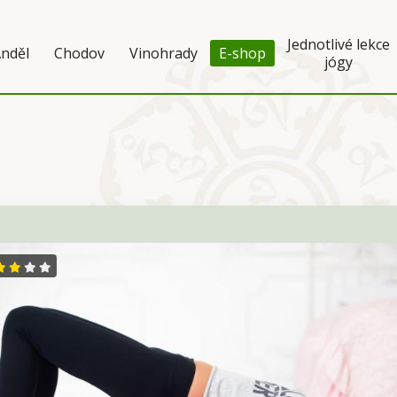
Jednotlivé lekce
nděl
Chodov
Vinohrady
E-shop
jógy