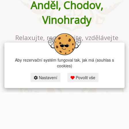
Anděl, Chodov,
Vinohrady
Relaxujte, regenerujte, vzdělávejte
se v největším jógovém studiu v
Praze
Aby rezervační systém fungoval tak, jak má (souhlas s
cookies)
Nastavení
Povolit vše
2026 dum-jogy.cz & fitness-rezervace.cz - Všechna práva vyhrazena.
Zásady ochrany osobních údajů
zde.
Rezervační systém
pro Dům jógy v Praze.
Moje cookies nastavení.