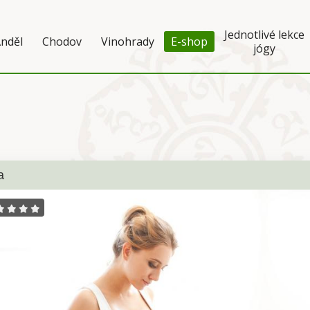
Jednotlivé lekce
nděl
Chodov
Vinohrady
E-shop
jógy
a