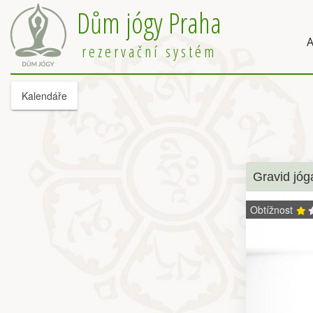
Dům jógy Praha
A
rezervační systém
Kalendáře
Gravid jóg
Obtížnost