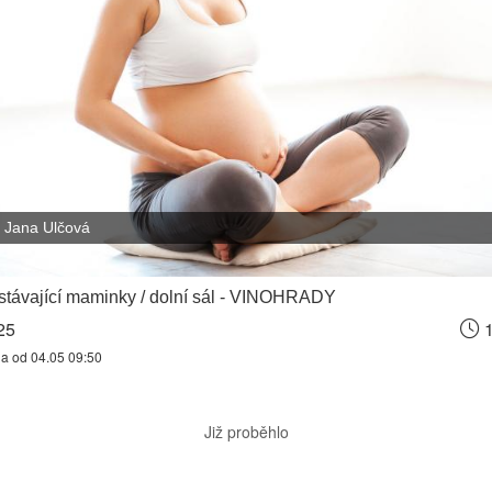
Jana Ulčová
stávající maminky / dolní sál - VINOHRADY
25
1
na od 04.05 09:50
Již proběhlo