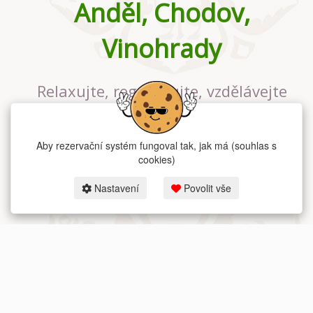
Anděl, Chodov,
Vinohrady
Relaxujte, regenerujte, vzdělávejte
se v největším jógovém studiu v
Praze
Aby rezervační systém fungoval tak, jak má (souhlas s
cookies)
Nastavení
Povolit vše
2026 dum-jogy.cz & fitness-rezervace.cz - Všechna práva vyhrazena.
Zásady ochrany osobních údajů
zde.
Rezervační systém
pro Dům jógy v Praze.
Moje cookies nastavení.