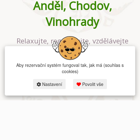
Anděl, Chodov,
Vinohrady
Relaxujte, regenerujte, vzdělávejte
se v největším jógovém studiu v
Praze
Aby rezervační systém fungoval tak, jak má (souhlas s
cookies)
Nastavení
Povolit vše
2026 dum-jogy.cz & fitness-rezervace.cz - Všechna práva vyhrazena.
Zásady ochrany osobních údajů
zde.
Rezervační systém
pro Dům jógy v Praze.
Moje cookies nastavení.