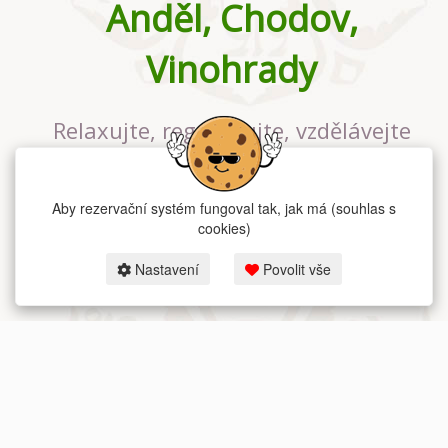
Anděl, Chodov,
Vinohrady
Relaxujte, regenerujte, vzdělávejte
se v největším jógovém studiu v
Praze
Aby rezervační systém fungoval tak, jak má (souhlas s
cookies)
Nastavení
Povolit vše
2026 dum-jogy.cz & fitness-rezervace.cz - Všechna práva vyhrazena.
Zásady ochrany osobních údajů
zde.
Rezervační systém
pro Dům jógy v Praze.
Moje cookies nastavení.