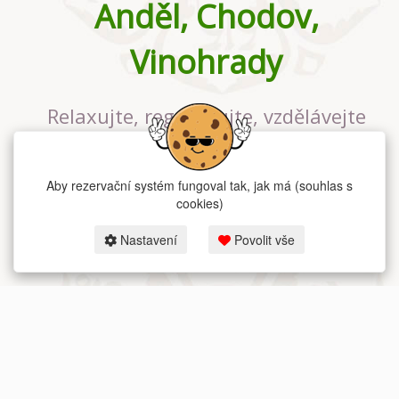
Anděl, Chodov,
Vinohrady
Relaxujte, regenerujte, vzdělávejte
se v největším jógovém studiu v
Praze
Aby rezervační systém fungoval tak, jak má (souhlas s
cookies)
Nastavení
Povolit vše
2026 dum-jogy.cz & fitness-rezervace.cz - Všechna práva vyhrazena.
Zásady ochrany osobních údajů
zde.
Rezervační systém
pro Dům jógy v Praze.
Moje cookies nastavení.