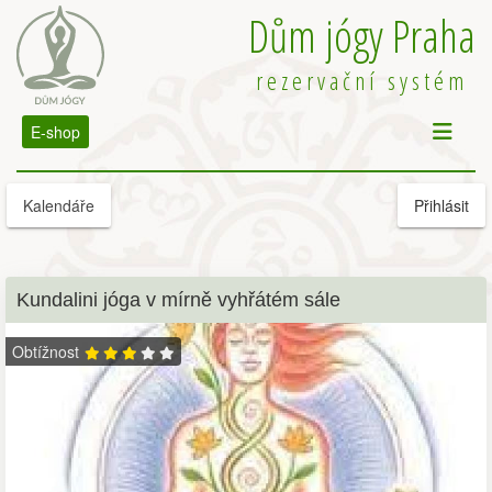
Dům jógy Praha
rezervační systém
E-shop
Kalendáře
Přihlásit
Kundalini jóga v mírně vyhřátém sále
Obtížnost