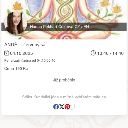
Hanna Pekhart Cukrová CZ / EN
ANDĚL - červený sál
04.10.2025
13:40 - 14:40
Penalizační zóna od 04.10 05:40
Cena
190 Kč
Již proběhlo
Sdílet Kundalini jóga v mírně vyhřátém sále na