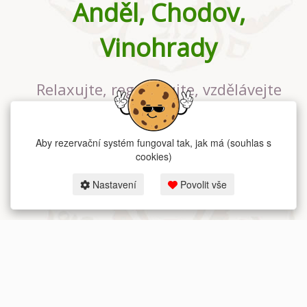
Anděl, Chodov,
Vinohrady
Relaxujte, regenerujte, vzdělávejte
se v největším jógovém studiu v
Praze
Aby rezervační systém fungoval tak, jak má (souhlas s
cookies)
Nastavení
Povolit vše
2026 dum-jogy.cz & fitness-rezervace.cz - Všechna práva vyhrazena.
Zásady ochrany osobních údajů
zde.
Rezervační systém
pro Dům jógy v Praze.
Moje cookies nastavení.