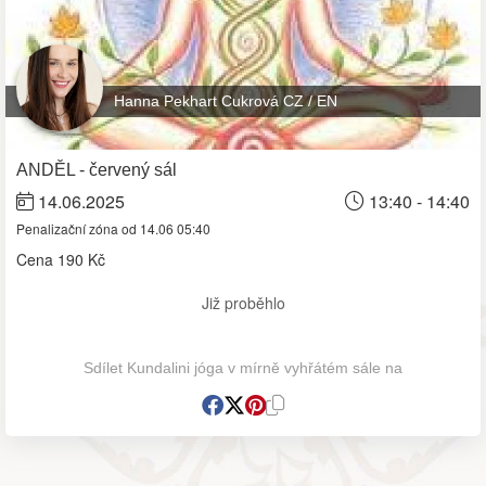
Hanna Pekhart Cukrová CZ / EN
ANDĚL - červený sál
14.06.2025
13:40 - 14:40
Penalizační zóna od 14.06 05:40
Cena
190 Kč
Již proběhlo
Sdílet Kundalini jóga v mírně vyhřátém sále na