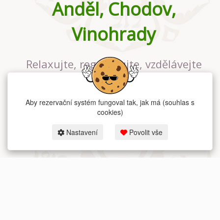
Anděl, Chodov,
Vinohrady
Relaxujte, regenerujte, vzdělávejte
se v největším jógovém studiu v
Praze
Aby rezervační systém fungoval tak, jak má (souhlas s
cookies)
Nastavení
Povolit vše
2026 dum-jogy.cz & fitness-rezervace.cz - Všechna práva vyhrazena.
Zásady ochrany osobních údajů
zde.
Rezervační systém
pro Dům jógy v Praze.
Moje cookies nastavení.