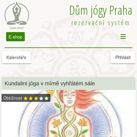
Dům jógy Praha
rezervační systém
E-shop
Kalendáře
Přihlásit
Kundalini jóga v mírně vyhřátém sále
Obtížnost