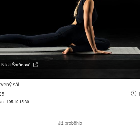
Nikki Šaršeová
vený sál
25
1
na od 05.10 15:30
Již proběhlo