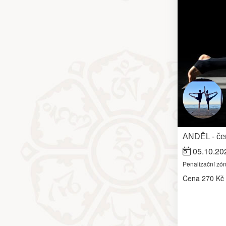
ANDĚL - čer
05.10.20
Penalizační zó
Cena
270 Kč