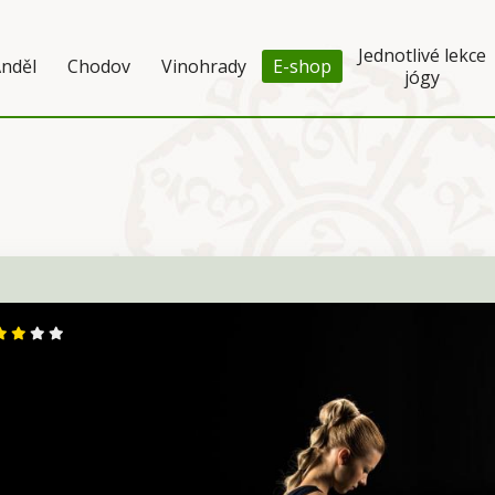
Jednotlivé lekce
nděl
Chodov
Vinohrady
E-shop
jógy