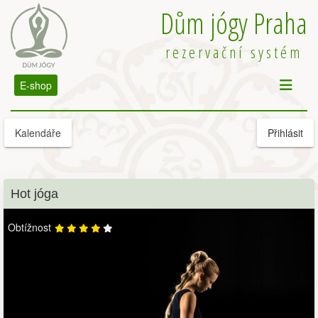
Dům jógy Praha
rezervační systém
E-shop
Kalendáře
Přihlásit
Hot jóga
Obtížnost