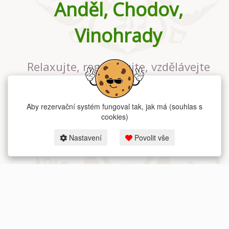
Anděl, Chodov,
Vinohrady
Relaxujte, regenerujte, vzdělávejte
se v největším jógovém studiu v
Praze
Aby rezervační systém fungoval tak, jak má (souhlas s
cookies)
Nastavení
Povolit vše
2026 dum-jogy.cz & fitness-rezervace.cz - Všechna práva vyhrazena.
Zásady ochrany osobních údajů
zde.
Rezervační systém
pro Dům jógy v Praze.
Moje cookies nastavení.