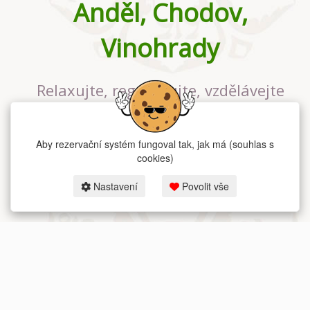
Anděl, Chodov,
Vinohrady
Relaxujte, regenerujte, vzdělávejte
se v největším jógovém studiu v
Praze
Aby rezervační systém fungoval tak, jak má (souhlas s
cookies)
Nastavení
Povolit vše
2026 dum-jogy.cz & fitness-rezervace.cz - Všechna práva vyhrazena.
Zásady ochrany osobních údajů
zde.
Rezervační systém
pro Dům jógy v Praze.
Moje cookies nastavení.