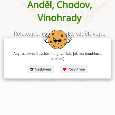
Anděl, Chodov,
Vinohrady
Relaxujte, regenerujte, vzdělávejte
se v největším jógovém studiu v
Praze
Aby rezervační systém fungoval tak, jak má (souhlas s
cookies)
Nastavení
Povolit vše
2026 dum-jogy.cz & fitness-rezervace.cz - Všechna práva vyhrazena.
Zásady ochrany osobních údajů
zde.
Rezervační systém
pro Dům jógy v Praze.
Moje cookies nastavení.