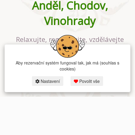
Anděl, Chodov,
Vinohrady
Relaxujte, regenerujte, vzdělávejte
se v největším jógovém studiu v
Praze
Aby rezervační systém fungoval tak, jak má (souhlas s
cookies)
Nastavení
Povolit vše
2026 dum-jogy.cz & fitness-rezervace.cz - Všechna práva vyhrazena.
Zásady ochrany osobních údajů
zde.
Rezervační systém
pro Dům jógy v Praze.
Moje cookies nastavení.