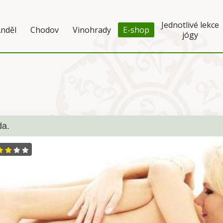
Jednotlivé lekce
nděl
Chodov
Vinohrady
E-shop
jógy
da.