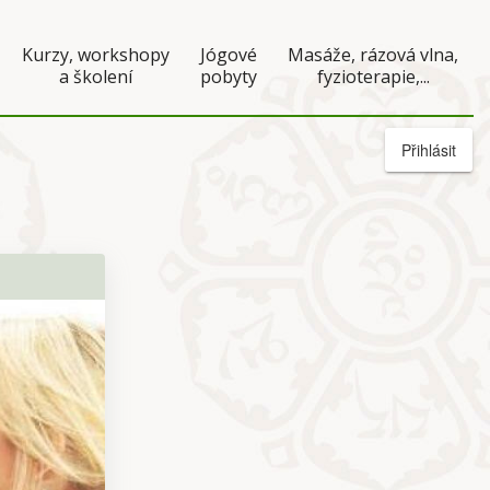
Kurzy, workshopy
Jógové
Masáže, rázová vlna,
a školení
pobyty
fyzioterapie,...
Přihlásit