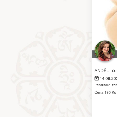
ANDĚL - čer
14.09.20
Penalizační zó
Cena
190 Kč