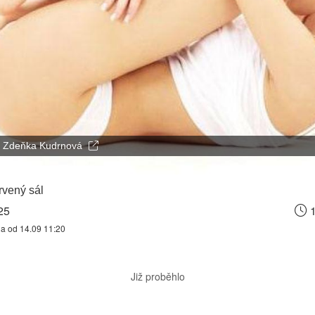
Zdeňka Kudrnová
vený sál
25
1
na od 14.09 11:20
Již proběhlo