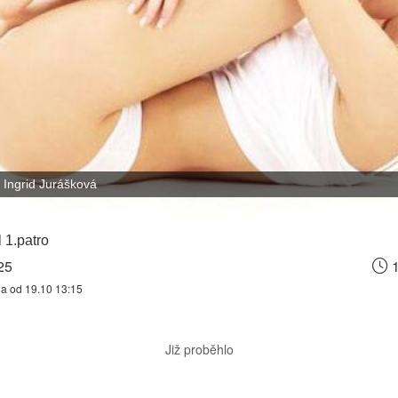
Ingrid Jurášková
 1.patro
25
1
na od 19.10 13:15
Již proběhlo