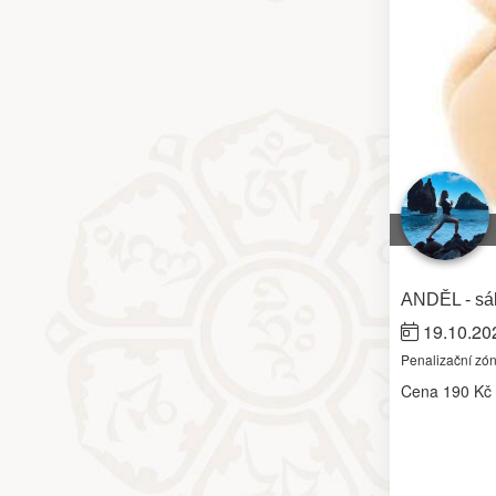
ANDĚL - sál
19.10.20
Penalizační zó
Cena
190 Kč