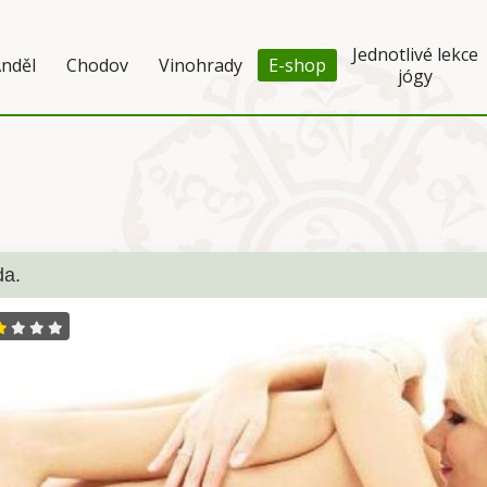
Jednotlivé lekce
nděl
Chodov
Vinohrady
E-shop
jógy
da.