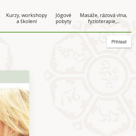
Kurzy, workshopy
Jógové
Masáže, rázová vlna,
a školení
pobyty
fyzioterapie,...
Přihlásit