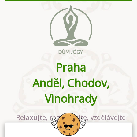
Praha
Anděl, Chodov,
Vinohrady
Relaxujte, regenerujte, vzdělávejte
se v největším jógovém studiu v
Praze