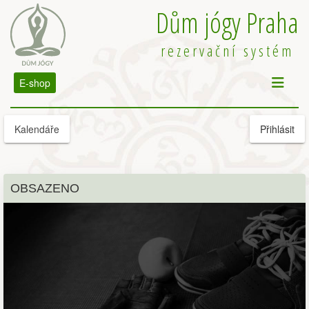
Dům jógy Praha
rezervační systém
E-shop
Kalendáře
Přihlásit
OBSAZENO