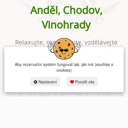
Anděl, Chodov,
Vinohrady
Relaxujte, regenerujte, vzdělávejte
se v největším jógovém studiu v
Praze
Aby rezervační systém fungoval tak, jak má (souhlas s
cookies)
Nastavení
Povolit vše
2026 dum-jogy.cz & fitness-rezervace.cz - Všechna práva vyhrazena.
Zásady ochrany osobních údajů
zde.
Rezervační systém
pro Dům jógy v Praze.