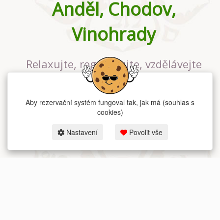
Anděl, Chodov,
Vinohrady
Relaxujte, regenerujte, vzdělávejte
se v největším jógovém studiu v
Praze
Aby rezervační systém fungoval tak, jak má (souhlas s
cookies)
Nastavení
Povolit vše
2026 dum-jogy.cz & fitness-rezervace.cz - Všechna práva vyhrazena.
Zásady ochrany osobních údajů
zde.
Rezervační systém
pro Dům jógy v Praze.
Moje cookies nastavení.