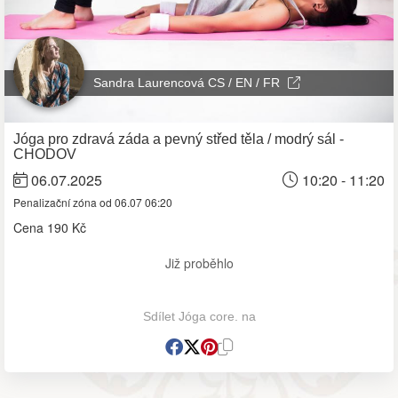
Sandra Laurencová CS / EN / FR
Jóga pro zdravá záda a pevný střed těla / modrý sál -
CHODOV
06.07.2025
10:20 - 11:20
Penalizační zóna od 06.07 06:20
Cena
190 Kč
Již proběhlo
Sdílet Jóga core. na