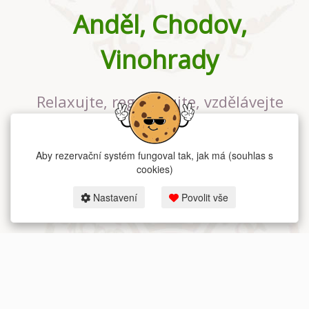
Anděl, Chodov,
Vinohrady
Relaxujte, regenerujte, vzdělávejte
se v největším jógovém studiu v
Praze
Aby rezervační systém fungoval tak, jak má (souhlas s
cookies)
Nastavení
Povolit vše
2026 dum-jogy.cz & fitness-rezervace.cz - Všechna práva vyhrazena.
Zásady ochrany osobních údajů
zde.
Rezervační systém
pro Dům jógy v Praze.