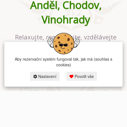
Anděl, Chodov,
Vinohrady
Relaxujte, regenerujte, vzdělávejte
se v největším jógovém studiu v
Praze
Aby rezervační systém fungoval tak, jak má (souhlas s
cookies)
Nastavení
Povolit vše
2026 dum-jogy.cz & fitness-rezervace.cz - Všechna práva vyhrazena.
Zásady ochrany osobních údajů
zde.
Rezervační systém
pro Dům jógy v Praze.
Moje cookies nastavení.