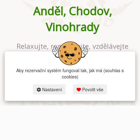
Anděl, Chodov,
Vinohrady
Relaxujte, regenerujte, vzdělávejte
se v největším jógovém studiu v
Praze
Aby rezervační systém fungoval tak, jak má (souhlas s
cookies)
Nastavení
Povolit vše
2026 dum-jogy.cz & fitness-rezervace.cz - Všechna práva vyhrazena.
Zásady ochrany osobních údajů
zde.
Rezervační systém
pro Dům jógy v Praze.