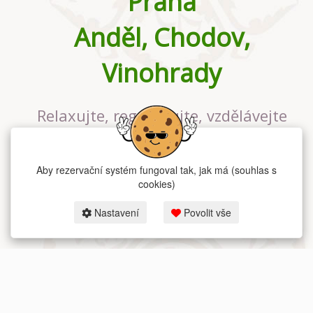
Praha
Anděl, Chodov,
Vinohrady
Relaxujte, regenerujte, vzdělávejte
se v největším jógovém studiu v
Praze
Aby rezervační systém fungoval tak, jak má (souhlas s
cookies)
Nastavení
Povolit vše
2026 dum-jogy.cz & fitness-rezervace.cz - Všechna práva vyhrazena.
Zásady ochrany osobních údajů
zde.
Rezervační systém
pro Dům jógy v Praze.