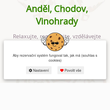
Anděl, Chodov,
Vinohrady
Relaxujte, regenerujte, vzdělávejte
se v největším jógovém studiu v
Praze
Aby rezervační systém fungoval tak, jak má (souhlas s
cookies)
Nastavení
Povolit vše
2026 dum-jogy.cz & fitness-rezervace.cz - Všechna práva vyhrazena.
Zásady ochrany osobních údajů
zde.
Rezervační systém
pro Dům jógy v Praze.