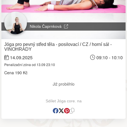
Nikola Čaprnková
Jóga pro pevný střed těla - posilovací / CZ / horní sál -
VINOHRADY
14.09.2025
09:10 - 10:10
Penalizační zóna od 13.09 23:10
Cena
190 Kč
Již proběhlo
Sdílet Jóga core. na