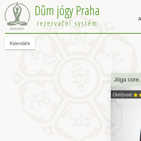
Dům jógy Praha
A
rezervační systém
Kalendáře
Jóga core.
Obtížnost