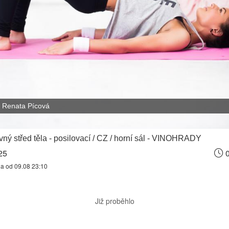
Renata Pícová
ný střed těla - posilovací / CZ / horní sál - VINOHRADY
25
0
na od 09.08 23:10
Již proběhlo