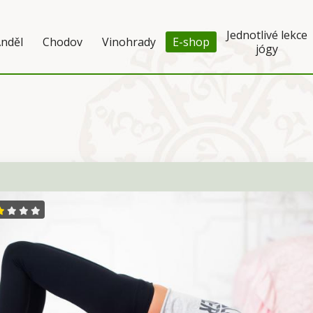
Jednotlivé lekce
nděl
Chodov
Vinohrady
E-shop
jógy