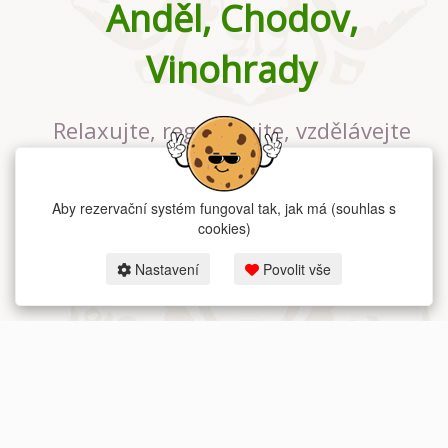
Anděl, Chodov,
Vinohrady
Relaxujte, regenerujte, vzdělávejte
se v největším jógovém studiu v
Praze
Aby rezervační systém fungoval tak, jak má (souhlas s
cookies)
Nastavení
Povolit vše
2026 dum-jogy.cz & fitness-rezervace.cz - Všechna práva vyhrazena.
Zásady ochrany osobních údajů
zde.
Rezervační systém
pro Dům jógy v Praze.
Moje cookies nastavení.