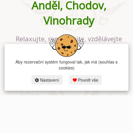
Anděl, Chodov,
Vinohrady
Relaxujte, regenerujte, vzdělávejte
se v největším jógovém studiu v
Praze
Aby rezervační systém fungoval tak, jak má (souhlas s
cookies)
Nastavení
Povolit vše
2026 dum-jogy.cz & fitness-rezervace.cz - Všechna práva vyhrazena.
Zásady ochrany osobních údajů
zde.
Rezervační systém
pro Dům jógy v Praze.
Moje cookies nastavení.