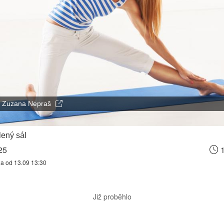
Zuzana Nepraš
ený sál
25
1
na od 13.09 13:30
Již proběhlo