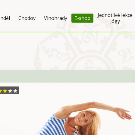
Jednotlivé lekce
nděl
Chodov
Vinohrady
E-shop
jógy
a