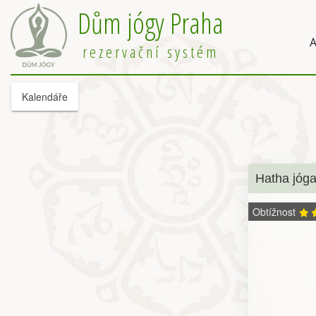
Dům jógy Praha
A
rezervační systém
Kalendáře
Hatha jóg
Obtížnost