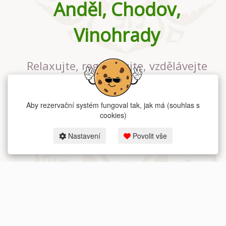
Anděl, Chodov,
Vinohrady
Relaxujte, regenerujte, vzdělávejte
se v největším jógovém studiu v
Praze
Aby rezervační systém fungoval tak, jak má (souhlas s
cookies)
Nastavení
Povolit vše
2026 dum-jogy.cz & fitness-rezervace.cz - Všechna práva vyhrazena.
Zásady ochrany osobních údajů
zde.
Rezervační systém
pro Dům jógy v Praze.
Moje cookies nastavení.