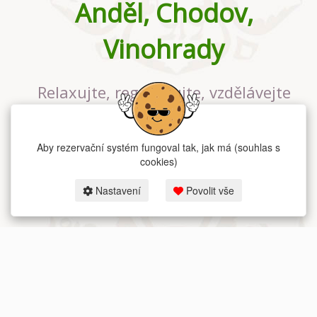
Anděl, Chodov,
Vinohrady
Relaxujte, regenerujte, vzdělávejte
se v největším jógovém studiu v
Praze
Aby rezervační systém fungoval tak, jak má (souhlas s
cookies)
Nastavení
Povolit vše
2026 dum-jogy.cz & fitness-rezervace.cz - Všechna práva vyhrazena.
Zásady ochrany osobních údajů
zde.
Rezervační systém
pro Dům jógy v Praze.
Moje cookies nastavení.