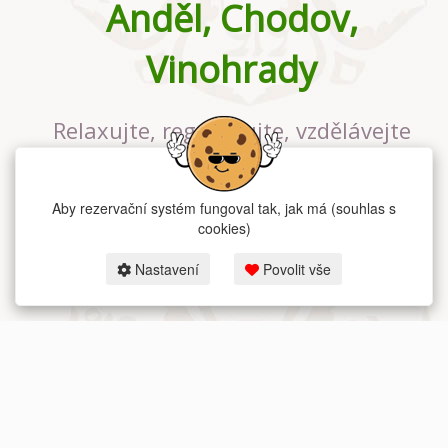
Anděl, Chodov,
Vinohrady
Relaxujte, regenerujte, vzdělávejte
se v největším jógovém studiu v
Praze
Aby rezervační systém fungoval tak, jak má (souhlas s
cookies)
Nastavení
Povolit vše
2026 dum-jogy.cz & fitness-rezervace.cz - Všechna práva vyhrazena.
Zásady ochrany osobních údajů
zde.
Rezervační systém
pro Dům jógy v Praze.
Moje cookies nastavení.