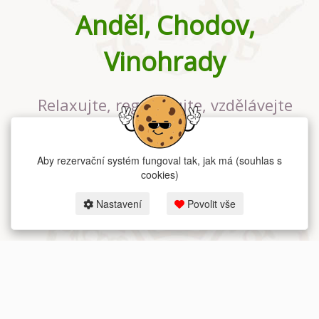
Anděl, Chodov,
Vinohrady
Relaxujte, regenerujte, vzdělávejte
se v největším jógovém studiu v
Praze
Aby rezervační systém fungoval tak, jak má (souhlas s
cookies)
Nastavení
Povolit vše
2026 dum-jogy.cz & fitness-rezervace.cz - Všechna práva vyhrazena.
Zásady ochrany osobních údajů
zde.
Rezervační systém
pro Dům jógy v Praze.