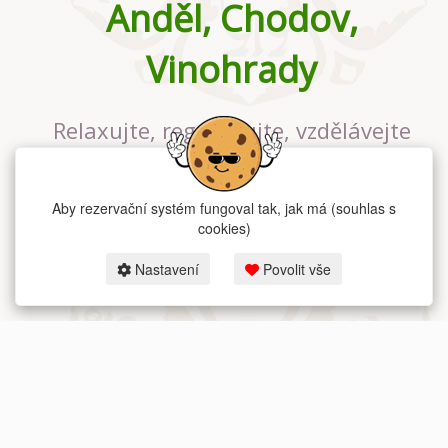
Anděl, Chodov,
Vinohrady
Relaxujte, regenerujte, vzdělávejte
se v největším jógovém studiu v
Praze
Aby rezervační systém fungoval tak, jak má (souhlas s
cookies)
Nastavení
Povolit vše
2026 dum-jogy.cz & fitness-rezervace.cz - Všechna práva vyhrazena.
Zásady ochrany osobních údajů
zde.
Rezervační systém
pro Dům jógy v Praze.
Moje cookies nastavení.