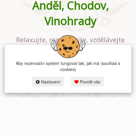
Anděl, Chodov,
Vinohrady
Relaxujte, regenerujte, vzdělávejte
se v největším jógovém studiu v
Praze
Aby rezervační systém fungoval tak, jak má (souhlas s
cookies)
Nastavení
Povolit vše
2026 dum-jogy.cz & fitness-rezervace.cz - Všechna práva vyhrazena.
Zásady ochrany osobních údajů
zde.
Rezervační systém
pro Dům jógy v Praze.
Moje cookies nastavení.