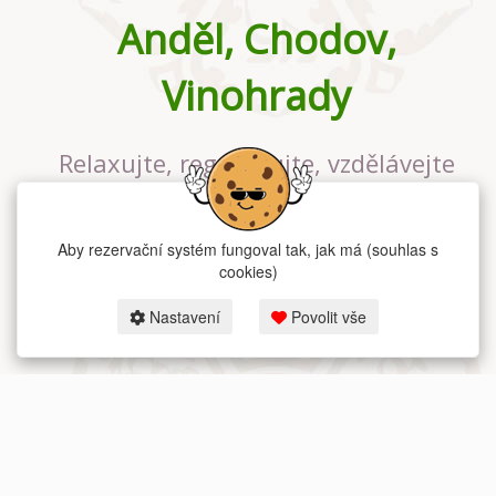
Anděl, Chodov,
Vinohrady
Relaxujte, regenerujte, vzdělávejte
se v největším jógovém studiu v
Praze
Aby rezervační systém fungoval tak, jak má (souhlas s
cookies)
Nastavení
Povolit vše
2026 dum-jogy.cz & fitness-rezervace.cz - Všechna práva vyhrazena.
Zásady ochrany osobních údajů
zde.
Rezervační systém
pro Dům jógy v Praze.