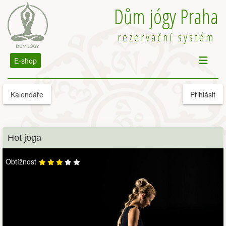
Dům jógy Praha
rezervační systém
E-shop
Kalendáře
Přihlásit
Hot jóga
Obtížnost