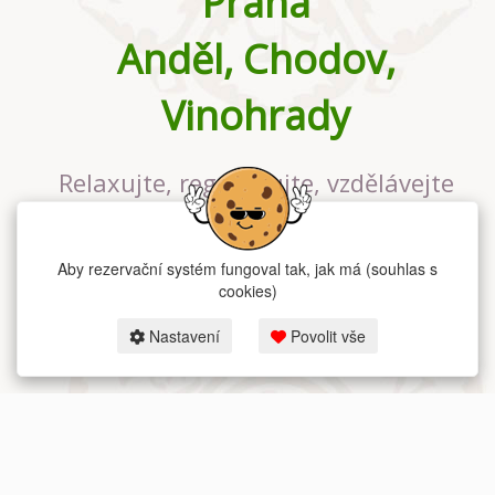
Praha
Anděl, Chodov,
Vinohrady
Relaxujte, regenerujte, vzdělávejte
se v největším jógovém studiu v
Praze
Aby rezervační systém fungoval tak, jak má (souhlas s
cookies)
Nastavení
Povolit vše
2026 dum-jogy.cz & fitness-rezervace.cz - Všechna práva vyhrazena.
Zásady ochrany osobních údajů
zde.
Rezervační systém
pro Dům jógy v Praze.