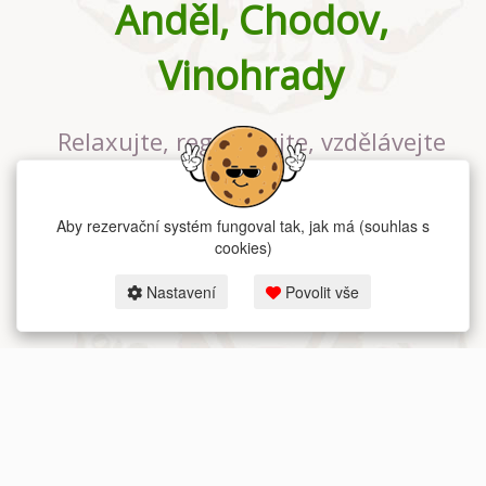
Anděl, Chodov,
Vinohrady
Relaxujte, regenerujte, vzdělávejte
se v největším jógovém studiu v
Praze
Aby rezervační systém fungoval tak, jak má (souhlas s
cookies)
Nastavení
Povolit vše
2026 dum-jogy.cz & fitness-rezervace.cz - Všechna práva vyhrazena.
Zásady ochrany osobních údajů
zde.
Rezervační systém
pro Dům jógy v Praze.
Moje cookies nastavení.