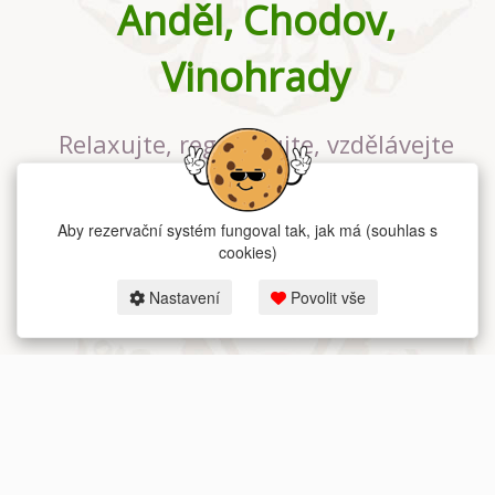
Anděl, Chodov,
Vinohrady
Relaxujte, regenerujte, vzdělávejte
se v největším jógovém studiu v
Praze
Aby rezervační systém fungoval tak, jak má (souhlas s
cookies)
Nastavení
Povolit vše
2026 dum-jogy.cz & fitness-rezervace.cz - Všechna práva vyhrazena.
Zásady ochrany osobních údajů
zde.
Rezervační systém
pro Dům jógy v Praze.
Moje cookies nastavení.