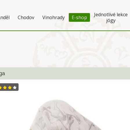
Jednotlivé lekce
nděl
Chodov
Vinohrady
E-shop
jógy
ga