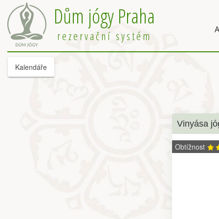
Dům jógy Praha
A
rezervační systém
Kalendáře
Vinyása jó
Obtížnost