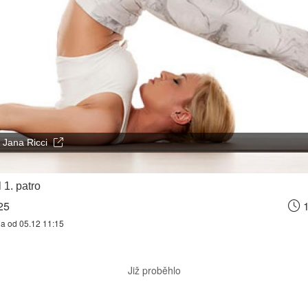
Jana Ricci
 1. patro
25
1
na od 05.12 11:15
Již proběhlo