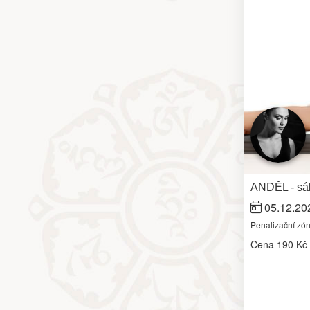
ANDĚL - sál
05.12.20
Penalizační zó
Cena
190 Kč