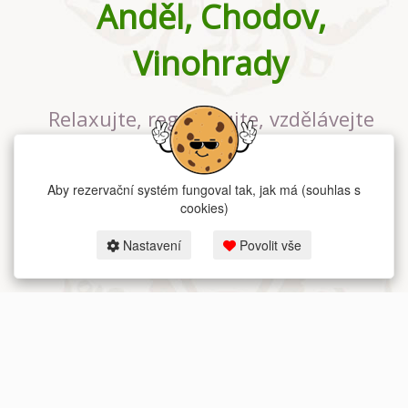
Anděl, Chodov,
Vinohrady
Relaxujte, regenerujte, vzdělávejte
se v největším jógovém studiu v
Praze
Aby rezervační systém fungoval tak, jak má (souhlas s
cookies)
Nastavení
Povolit vše
2026 dum-jogy.cz & fitness-rezervace.cz - Všechna práva vyhrazena.
Zásady ochrany osobních údajů
zde.
Rezervační systém
pro Dům jógy v Praze.
Moje cookies nastavení.