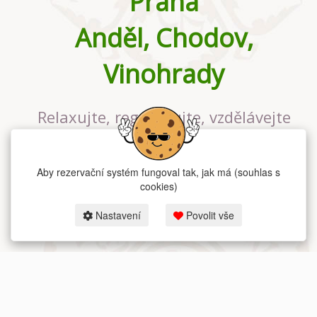
Praha
Anděl, Chodov,
Vinohrady
Relaxujte, regenerujte, vzdělávejte
se v největším jógovém studiu v
Praze
Aby rezervační systém fungoval tak, jak má (souhlas s
cookies)
Nastavení
Povolit vše
2026 dum-jogy.cz & fitness-rezervace.cz - Všechna práva vyhrazena.
Zásady ochrany osobních údajů
zde.
Rezervační systém
pro Dům jógy v Praze.