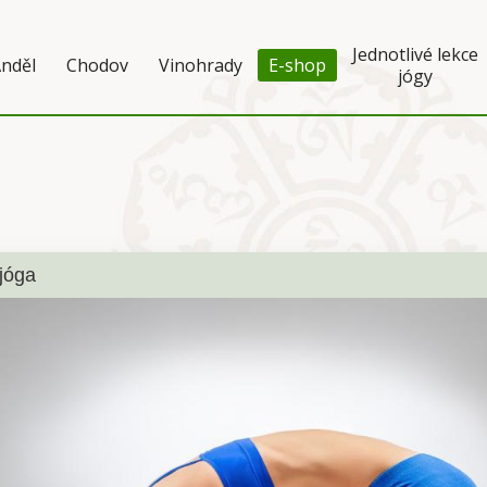
Jednotlivé lekce
nděl
Chodov
Vinohrady
E-shop
jógy
jóga