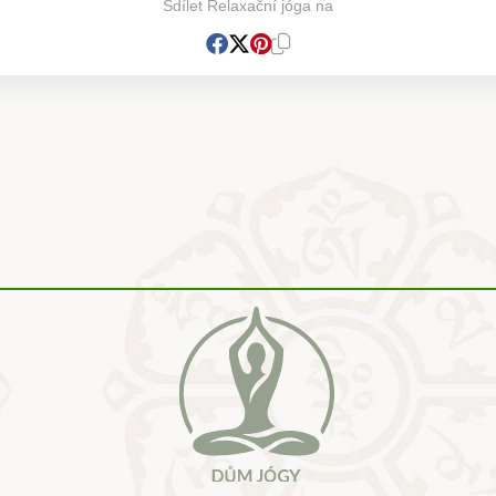
Sdílet Relaxační jóga na