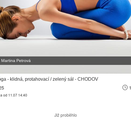
Martina Petrová
óga - klidná, protahovací / zelený sál - CHODOV
25
1
na od 11.07 14:40
Již proběhlo