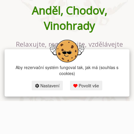
Anděl, Chodov,
Vinohrady
Relaxujte, regenerujte, vzdělávejte
se v největším jógovém studiu v
Praze
Aby rezervační systém fungoval tak, jak má (souhlas s
cookies)
Nastavení
Povolit vše
2026 dum-jogy.cz & fitness-rezervace.cz - Všechna práva vyhrazena.
Zásady ochrany osobních údajů
zde.
Rezervační systém
pro Dům jógy v Praze.