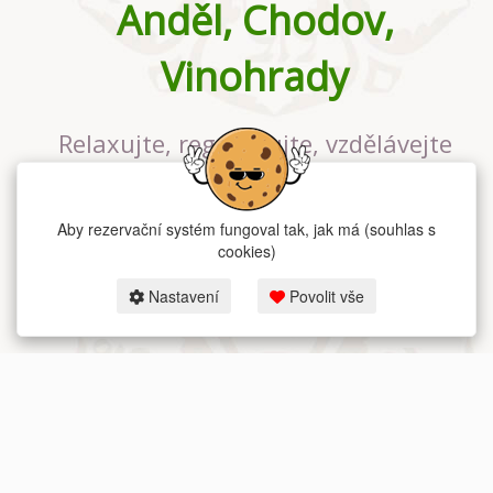
Anděl, Chodov,
Vinohrady
Relaxujte, regenerujte, vzdělávejte
se v největším jógovém studiu v
Praze
Aby rezervační systém fungoval tak, jak má (souhlas s
cookies)
Nastavení
Povolit vše
2026 dum-jogy.cz & fitness-rezervace.cz - Všechna práva vyhrazena.
Zásady ochrany osobních údajů
zde.
Rezervační systém
pro Dům jógy v Praze.
Moje cookies nastavení.