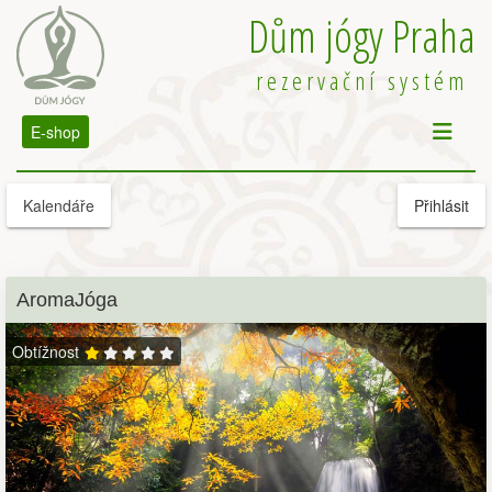
Dům jógy Praha
rezervační systém
E-shop
Kalendáře
Přihlásit
AromaJóga
Obtížnost