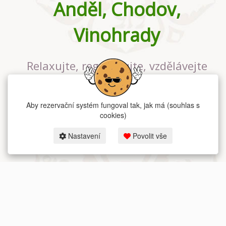
Anděl, Chodov,
Vinohrady
Relaxujte, regenerujte, vzdělávejte
se v největším jógovém studiu v
Praze
Aby rezervační systém fungoval tak, jak má (souhlas s
cookies)
Nastavení
Povolit vše
2026 dum-jogy.cz & fitness-rezervace.cz - Všechna práva vyhrazena.
Zásady ochrany osobních údajů
zde.
Rezervační systém
pro Dům jógy v Praze.
Moje cookies nastavení.