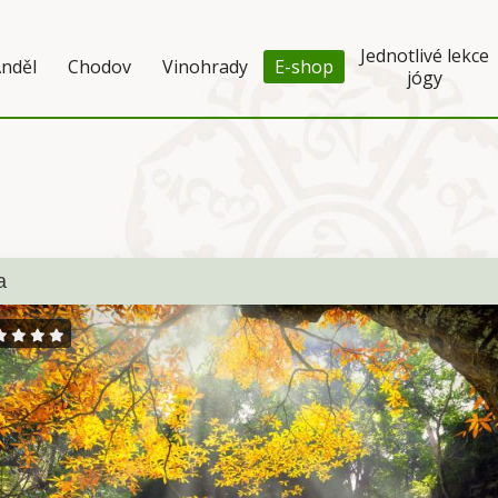
Jednotlivé lekce
nděl
Chodov
Vinohrady
E-shop
jógy
a