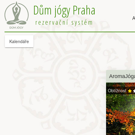
Dům jógy Praha
A
rezervační systém
Kalendáře
AromaJóg
Obtížnost