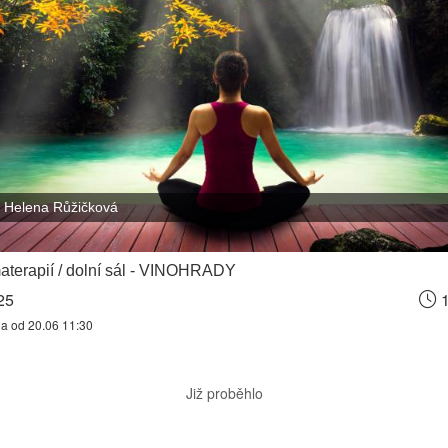
Helena Růžičková
aterapií / dolní sál - VINOHRADY
25
1
na od 20.06 11:30
Již proběhlo