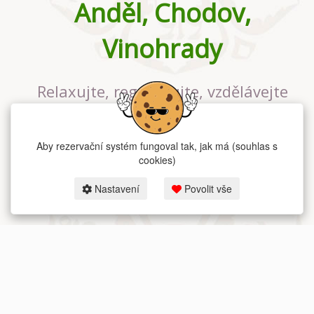
Anděl, Chodov,
Vinohrady
Relaxujte, regenerujte, vzdělávejte
se v největším jógovém studiu v
Praze
Aby rezervační systém fungoval tak, jak má (souhlas s
cookies)
Nastavení
Povolit vše
2026 dum-jogy.cz & fitness-rezervace.cz - Všechna práva vyhrazena.
Zásady ochrany osobních údajů
zde.
Rezervační systém
pro Dům jógy v Praze.
Moje cookies nastavení.