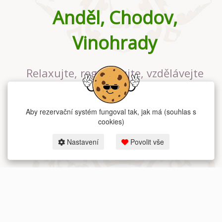
Anděl, Chodov,
Vinohrady
Relaxujte, regenerujte, vzdělávejte
se v největším jógovém studiu v
Praze
Aby rezervační systém fungoval tak, jak má (souhlas s
cookies)
Nastavení
Povolit vše
2026 dum-jogy.cz & fitness-rezervace.cz - Všechna práva vyhrazena.
Zásady ochrany osobních údajů
zde.
Rezervační systém
pro Dům jógy v Praze.